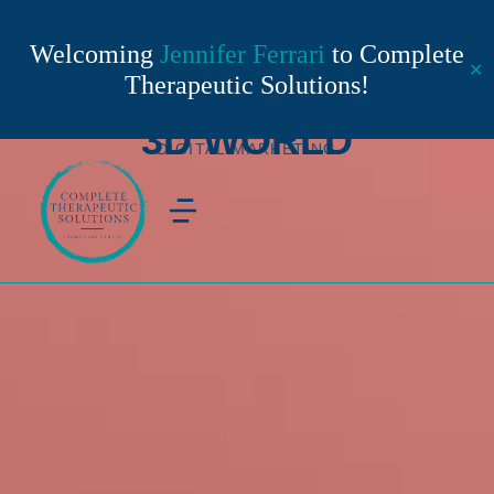
Welcoming
Jennifer Ferrari
to Complete
✕
Therapeutic Solutions!
3D WORLD
DIGITAL MARKETING