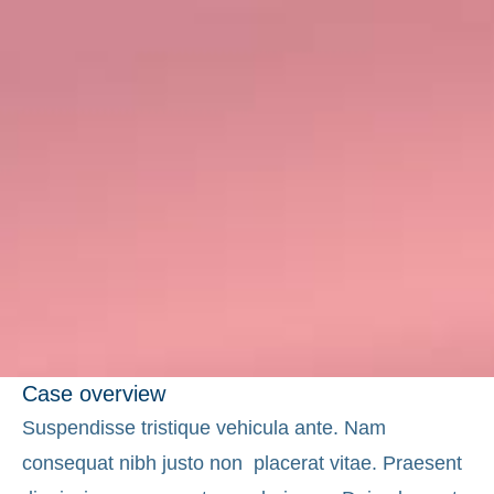
Case overview
Suspendisse tristique vehicula ante. Nam
consequat nibh justo non placerat vitae. Praesent